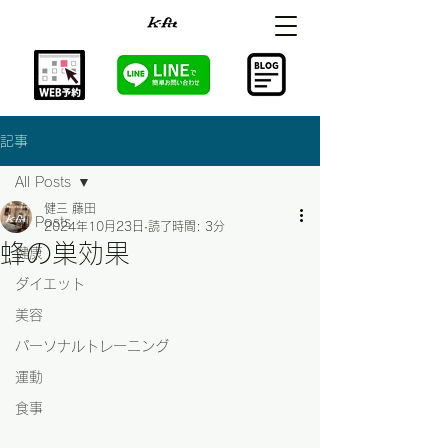
記事
All Posts
健三 藤田
All Posts
2024年10月23日
読了時間: 3分
蜂の巣効果
健康
ダイエット
美容
パーソナルトレーニング
運動
食事