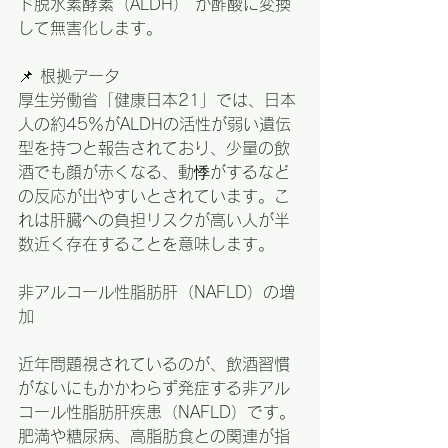
ド脱水素酵素（ALDH） が酢酸に変換
して無害化します。
📌 根拠データ
厚生労働省「健康日本21」では、日本
人の約45％がALDHの活性が弱い遺伝
型を持つと報告されており、少量の飲
酒でも顔が赤くなる、動悸がするなど
の反応が出やすいとされています。こ
れは肝臓への負担リスクが高い人が半
数近く存在することを意味します。
非アルコール性脂肪肝（NAFLD）の増
加
近年問題視されているのが、飲酒習慣
がないにもかかわらず発症する非アル
コール性脂肪肝疾患（NAFLD）です。
肥満や糖尿病、高脂肪食との関連が指