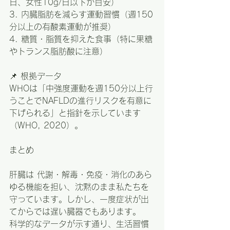
日、女性10g/日以下が目安）
3. 内臓脂肪を減らす運動習慣（週150
分以上の有酸素運動が推奨）
4. 糖質・脂質を抑えた食事（特に果糖
やトランス脂肪酸に注意）
📌 根拠データ
WHOは「中強度運動を週150分以上行
うことでNAFLDの進行リスクを有意に
下げられる」と指針を示しています
（WHO, 2020）。
まとめ
肝臓は 代謝・解毒・免疫・消化のあら
ゆる機能を担い、沈黙のまま私たちを
守っています。しかし、一度症状が出
てからでは遅い臓器でもあります。
科学的なデータが示す通り、生活習慣