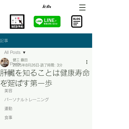
記事
All Posts
健三 藤田
All Posts
2025年8月26日
読了時間: 3分
肝臓を知ることは健康寿命
健康
を延ばす第一歩
ダイエット
美容
パーソナルトレーニング
運動
食事