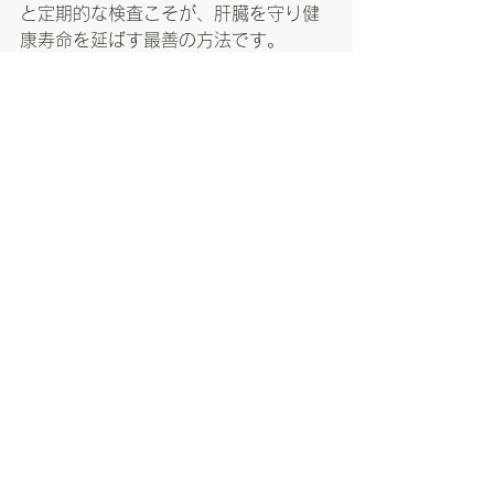
と定期的な検査こそが、肝臓を守り健
康寿命を延ばす最善の方法です。
k-fiitからのご案内
k-fitでは、脂肪肝や生活習慣病予防のた
めの 食事改善＋運動プログラム をご提
案しています。肝臓に優しいライフス
タイルを一緒に築きましょう。
体験セッションや無料カウンセリング
もご用意していますので、ぜひお気軽
にお越しください！詳細やご予約は、
公式ウェブサイトまたは公式LINEでお
問い合わせください。健康的で充実し
た生活を、k-fitでスタートしましょう！
👉 公式ウェブサイト: [
https://www.k-
f-i-t.com/](https://www.k-f-i-t.com/)