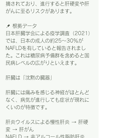
摘されており、進行すると肝硬変や肝
がんに至るリスクがあります。
📌 根拠データ
日本肝臓学会による疫学調査（2021）
では、日本の成人の約25〜30％が
NAFLDを有していると報告されまし
た。これは糖尿病予備群を含めると国
民病レベルの広がりといえます。
肝臓は「沈黙の臓器」
肝臓には痛みを感じる神経がほとんど
なく、病気が進行しても症状が現れに
くいのが特徴です。
肝炎ウイルスによる慢性肝炎 → 肝硬
変 → 肝がん
NAFLD → 非アルコール性脂肪肝炎