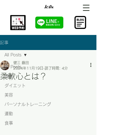
記事
All Posts
健三 藤田
All Posts
2024年11月19日
読了時間: 4分
柔軟心とは？
健康
ダイエット
美容
パーソナルトレーニング
運動
食事